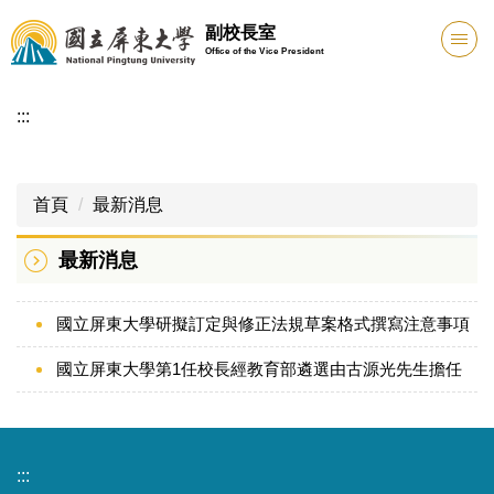
跳
副校長室
到
Office of the Vice President
主
要
:::
內
容
區
首頁
最新消息
最新消息
國立屏東大學研擬訂定與修正法規草案格式撰寫注意事項
國立屏東大學第1任校長經教育部遴選由古源光先生擔任
:::